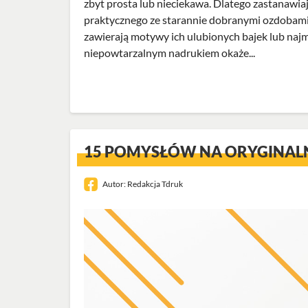
zbyt prosta lub nieciekawa. Dlatego zastanawiają
praktycznego ze starannie dobranymi ozdobami.
zawierają motywy ich ulubionych bajek lub najm
niepowtarzalnym nadrukiem okaże...
15 POMYSŁÓW NA ORYGINALN
Autor:
Redakcja Tdruk