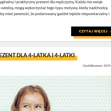
yginalny i praktyczny prezent dla mężczyzny. Każdy ma swoje
ich wiedzą, mogą wykorzystać tego typu motywy, kiedy nadchodzą
Żeby mieć pewność, że podarowany gadżet będzie niepowtarzalny i
CZYTAJ WIĘCEJ 
ZENT DLA 4-LATKA I 4-LATKI
Opublikowano: 2025