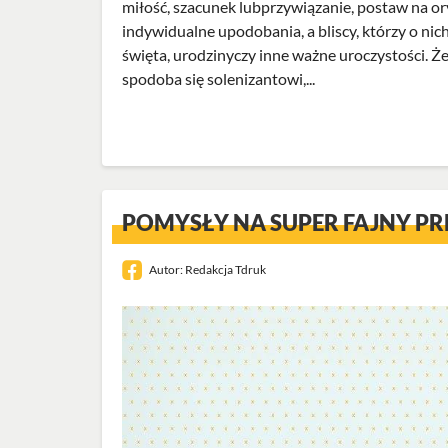
miłość, szacunek lubprzywiązanie, postaw na or
indywidualne upodobania, a bliscy, którzy o n
święta, urodzinyczy inne ważne uroczystości. 
spodoba się solenizantowi,...
POMYSŁY NA SUPER FAJNY PRE
Autor:
Redakcja Tdruk