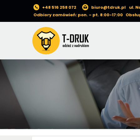
+48 516 258 072
biuro@tdruk.pl
ul. 
Odbiory zamówień: pon. – pt. 8:00-17:00 Obsług