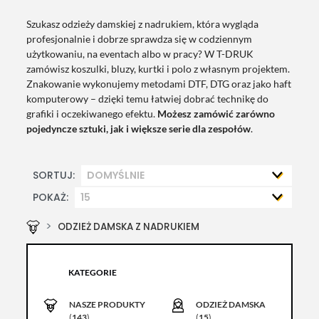
Szukasz odzieży damskiej z nadrukiem, która wygląda
profesjonalnie i dobrze sprawdza się w codziennym
użytkowaniu, na eventach albo w pracy? W T-DRUK
zamówisz koszulki, bluzy, kurtki i polo z własnym projektem.
Znakowanie wykonujemy metodami DTF, DTG oraz jako haft
komputerowy – dzięki temu łatwiej dobrać technikę do
grafiki i oczekiwanego efektu.
Możesz zamówić zarówno
pojedyncze sztuki, jak i większe serie dla zespołów
.
SORTUJ:
POKAŻ:
ODZIEŻ DAMSKA Z NADRUKIEM
KATEGORIE
NASZE PRODUKTY
ODZIEŻ DAMSKA
(
143
)
(
15
)