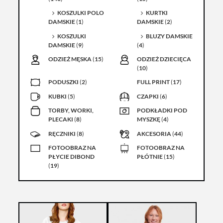
KOSZULKI POLO
KURTKI
DAMSKIE
(
1
)
DAMSKIE
(
2
)
KOSZULKI
BLUZY DAMSKIE
DAMSKIE
(
9
)
(
4
)
ODZIEŻ MĘSKA
(
15
)
ODZIEŻ DZIECIĘCA
(
10
)
PODUSZKI
(
2
)
FULL PRINT
(
17
)
KUBKI
(
5
)
CZAPKI
(
6
)
TORBY, WORKI,
PODKŁADKI POD
PLECAKI
(
8
)
MYSZKĘ
(
4
)
RĘCZNIKI
(
8
)
AKCESORIA
(
44
)
FOTOOBRAZ NA
FOTOOBRAZ NA
PŁYCIE DIBOND
PŁÓTNIE
(
15
)
(
19
)