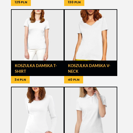
125 PLN
130 PLN
KOSZULKA DAMSKA T-
KOSZULKA DAMSKA V-
SHIRT
NECK
34 PLN
40 PLN