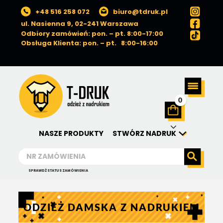
+48 516 258 072
biuro@tdruk.pl
ul. Nasienna 9, 02-241 Warszawa
Odbiory zamówień: pon. – pt. 8:00-17:00
Obsługa Klienta: pon. – pt. 8:00-16:00
0
NASZE PRODUKTY
STWÓRZ NADRUK
SPRAWDŹ STATUS ZAMÓWIENIA
ODZIEŻ DAMSKA Z NADRUKIEM