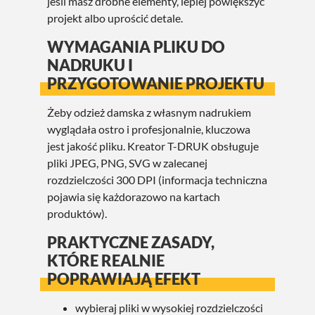
jeśli masz drobne elementy, lepiej powiększyć
projekt albo uprościć detale.
WYMAGANIA PLIKU DO
NADRUKU I
PRZYGOTOWANIE PROJEKTU
Żeby odzież damska z własnym nadrukiem
wyglądała ostro i profesjonalnie, kluczowa
jest jakość pliku. Kreator T-DRUK obsługuje
pliki JPEG, PNG, SVG w zalecanej
rozdzielczości 300 DPI (informacja techniczna
pojawia się każdorazowo na kartach
produktów).
PRAKTYCZNE ZASADY,
KTÓRE REALNIE
POPRAWIAJĄ EFEKT
wybieraj pliki w wysokiej rozdzielczości