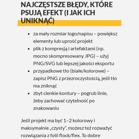
NAJCZĘSTSZE BŁĘDY, KTÓRE
PSUJĄ EFEKT (I JAK ICH
UNIKNĄĆ)
za mały rozmiar logo/napisu – powiększ
elementy lub uprość projekt
plik z kompresją i artefaktami (np.
mocno skompresowany JPG) – użyj
PNG/SVG lub lepszej jakości eksportu
przypadkowe tło (białe/kolorowe) –
zapisz PNG z przezroczystością, jeśli tło
ma zniknąć
zbyt cienkie kontury – pogrub linie,
żeby zachować czytelność po
znakowaniu
Jeśli projekt ma być 1–2 kolorowy i
maksymalnie „czysty”, możesz też rozważyć
rozwiązania z folii flock/flex. To dobre