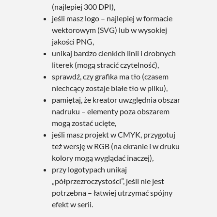
(najlepiej 300 DPI),
jeśli masz logo – najlepiej w formacie
wektorowym (SVG) lub w wysokiej
jakości PNG,
unikaj bardzo cienkich linii i drobnych
literek (mogą stracić czytelność),
sprawdź, czy grafika ma tło (czasem
niechcący zostaje białe tło w pliku),
pamiętaj, że kreator uwzględnia obszar
nadruku – elementy poza obszarem
mogą zostać ucięte,
jeśli masz projekt w CMYK, przygotuj
też wersję w RGB (na ekranie i w druku
kolory mogą wyglądać inaczej),
przy logotypach unikaj
„półprzezroczystości”, jeśli nie jest
potrzebna – łatwiej utrzymać spójny
efekt w serii.