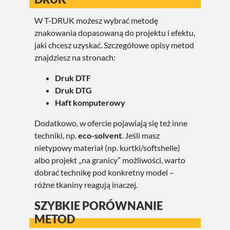
W T-DRUK możesz wybrać metodę
znakowania dopasowaną do projektu i efektu,
jaki chcesz uzyskać. Szczegółowe opisy metod
znajdziesz na stronach:
Druk DTF
Druk DTG
Haft komputerowy
Dodatkowo, w ofercie pojawiają się też inne
techniki, np.
eco-solvent
. Jeśli masz
nietypowy materiał (np. kurtki/softshelle)
albo projekt „na granicy” możliwości, warto
dobrać technikę pod konkretny model –
różne tkaniny reagują inaczej.
SZYBKIE PORÓWNANIE
METOD