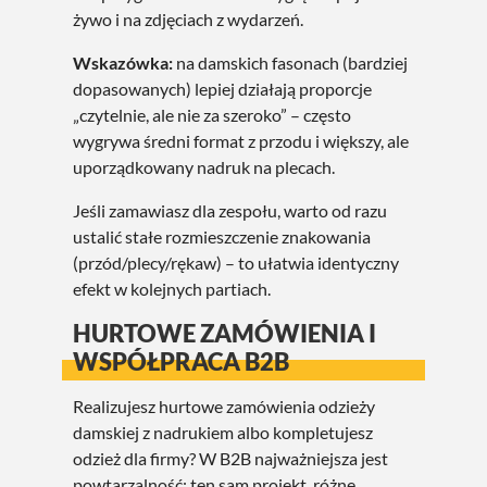
żywo i na zdjęciach z wydarzeń.
Wskazówka:
na damskich fasonach (bardziej
dopasowanych) lepiej działają proporcje
„czytelnie, ale nie za szeroko” – często
wygrywa średni format z przodu i większy, ale
uporządkowany nadruk na plecach.
Jeśli zamawiasz dla zespołu, warto od razu
ustalić stałe rozmieszczenie znakowania
(przód/plecy/rękaw) – to ułatwia identyczny
efekt w kolejnych partiach.
HURTOWE ZAMÓWIENIA I
WSPÓŁPRACA B2B
Realizujesz hurtowe zamówienia odzieży
damskiej z nadrukiem albo kompletujesz
odzież dla firmy? W B2B najważniejsza jest
powtarzalność: ten sam projekt, różne