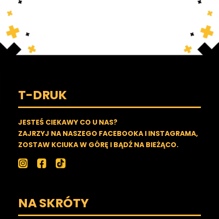
T-DRUK
JESTEŚ CIEKAWY CO U NAS?
ZAJRZYJ NA NASZEGO FACEBOOKA I INSTAGRAMA,
ZOSTAW KCIUKA W GÓRĘ I BĄDŹ NA BIEŻĄCO.
NA SKRÓTY