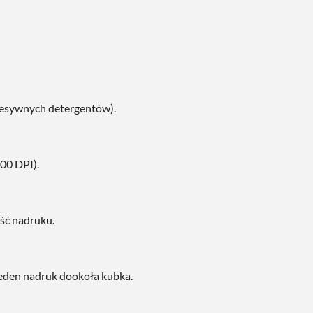
gresywnych detergentów).
00 DPI).
ość nadruku.
 jeden nadruk dookoła kubka.