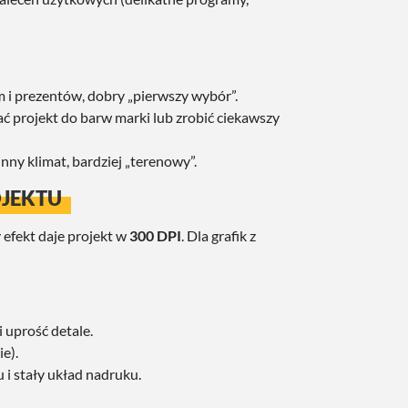
m i prezentów, dobry „pierwszy wybór”.
 projekt do barw marki lub zrobić ciekawszy
nny klimat, bardziej „terenowy”.
OJEKTU
 efekt daje projekt w
300 DPI
. Dla grafik z
i uprość detale.
e).
u i stały układ nadruku.