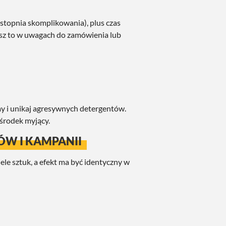
 stopnia skomplikowania), plus czas
pisz to w uwagach do zamówienia lub
y i unikaj agresywnych detergentów.
środek myjący.
TÓW I KAMPANII
le sztuk, a efekt ma być identyczny w