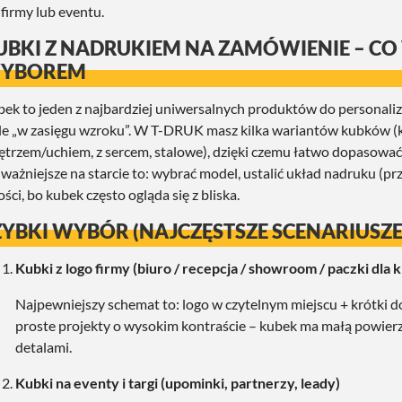
 firmy lub eventu.
UBKI Z NADRUKIEM NA ZAMÓWIENIE – CO
YBOREM
ek to jeden z najbardziej uniwersalnych produktów do personalizac
le „w zasięgu wzroku”. W T-DRUK masz kilka wariantów kubków (
trzem/uchiem, z sercem, stalowe), dzięki czemu łatwo dopasować st
ważniejsze na starcie to: wybrać model, ustalić układ nadruku (pr
ości, bo kubek często ogląda się z bliska.
ZYBKI WYBÓR (NAJCZĘSTSZE SCENARIUSZE
Kubki z logo firmy (biuro / recepcja / showroom / paczki dla 
Najpewniejszy schemat to: logo w czytelnym miejscu + krótki do
proste projekty o wysokim kontraście – kubek ma małą powier
detalami.
Kubki na eventy i targi (upominki, partnerzy, leady)