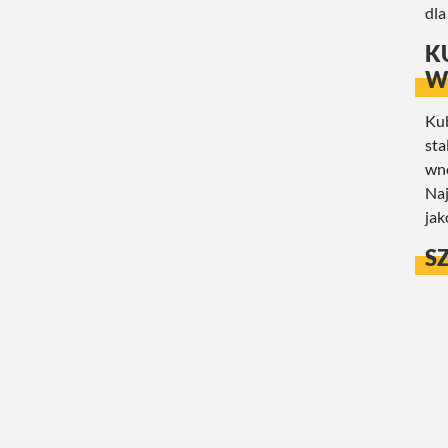
dla
K
W
Kub
sta
wnę
Naj
jak
S