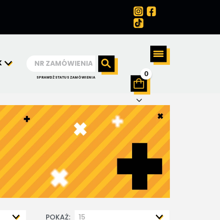
K
0
SPRAWDŹ STATUS ZAMÓWIENIA
POKAŻ: