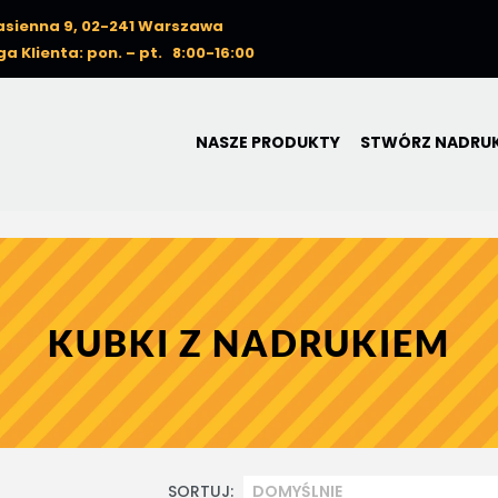
Nasienna 9, 02-241 Warszawa
a Klienta: pon. – pt. 8:00-16:00
NASZE PRODUKTY
STWÓRZ NADRU
KUBKI Z NADRUKIEM
SORTUJ: