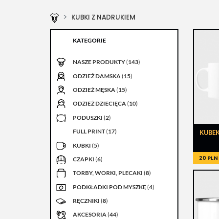
KUBKI Z NADRUKIEM
KATEGORIE
NASZE PRODUKTY
(
143
)
ODZIEŻ DAMSKA
(
15
)
ODZIEŻ MĘSKA
(
15
)
ODZIEŻ DZIECIĘCA
(
10
)
PODUSZKI
(
2
)
FULL PRINT
(
17
)
KUBEK
KUBKI
(
5
)
20 PLN
CZAPKI
(
6
)
TORBY, WORKI, PLECAKI
(
8
)
PODKŁADKI POD MYSZKĘ
(
4
)
RĘCZNIKI
(
8
)
AKCESORIA
(
44
)