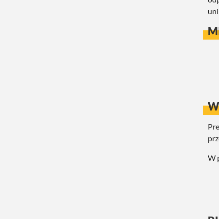
uni
M
W
Pre
prz
W p