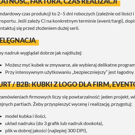
ŁATNOŚĆ, FAKTURA, CZAS REALIZACJI
ndardowy czas produkcji to 2–5 dni roboczych (zależnie od ilości i
nsportu. Jeśli zależy Ci na konkretnym terminie (event/targi), do
ntaktuj się przed złożeniem dużej serii.
IELĘGNACJA
y nadruk wyglądał dobrze jak najdłużej:
Możesz myć kubek w zmywarce, ale wybieraj delikatne program
Przy intensywnym użytkowaniu „bezpieczniejszy” jest łagodny 
URT / B2B: KUBKI Z LOGO DLA FIRM, EVEN
amówieniach firmowych liczy się powtarzalność: jeden projekt, wie
ejnych partiach. Żeby przyspieszyć wycenę i realizację, przygotuj:
model kubka i ilości,
układ nadruku (do 3 grafik lub nadruk dookoła),
plik w dobrej jakości (najlepiej 300 DPI),