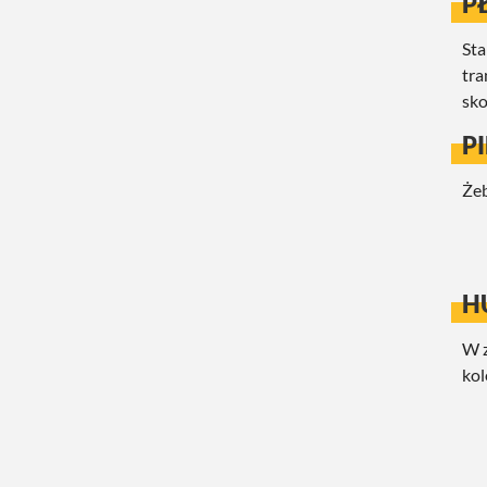
P
Sta
tra
sko
P
Żeb
H
W z
kol