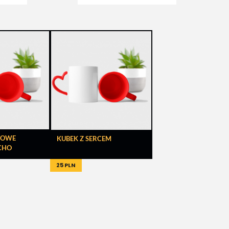
ROWE
KUBEK Z SERCEM
CHO
25 PLN