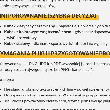
kanie agresywnych detergentów).
INI PORÓWNANIE (SZYBKA DECYZJA)
Kubek klasyczny ceramiczny
– najbardziej uniwersalny do fir
Kubek z kolorowym wnętrzem/uchem
– gdy chcesz dopasować
„twist” prezentowy.
Kubek stalowy
– dla marek sportowych/outdoor i na wyjazdy; i
YMAGANIA PLIKU I PRZYGOTOWANIE PR
ferowane są pliki
PNG, JPG lub PDF
w wysokiej jakości. Najlepszy
ezroczystością najwygodniejsze jest PNG z kanałem alfa.
raktyce:
Nie planuj drobnego tekstu i cienkich linii – powiększ elementy 
Unikaj mocno skompresowanych JPG (artefakty psują krawędzi
Jeśli chcesz powtarzalny efekt w serii, trzymaj jedną wersję plik