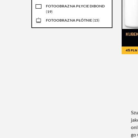
FOTOOBRAZ NA PŁYCIE DIBOND
(
19
)
FOTOOBRAZ NA PŁÓTNIE
(
15
)
KUBE
45 PLN
Szu
jak
onl
go 