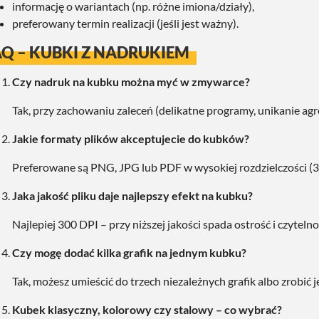
informację o wariantach (np. różne imiona/działy),
preferowany termin realizacji (jeśli jest ważny).
AQ – KUBKI Z NADRUKIEM
Czy nadruk na kubku można myć w zmywarce?
Tak, przy zachowaniu zaleceń (delikatne programy, unikanie a
Jakie formaty plików akceptujecie do kubków?
Preferowane są PNG, JPG lub PDF w wysokiej rozdzielczości (3
Jaka jakość pliku daje najlepszy efekt na kubku?
Najlepiej 300 DPI – przy niższej jakości spada ostrość i czyteln
Czy mogę dodać kilka grafik na jednym kubku?
Tak, możesz umieścić do trzech niezależnych grafik albo zrobić
Kubek klasyczny, kolorowy czy stalowy – co wybrać?