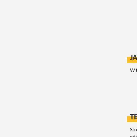
J
W t
T
Sto
odp