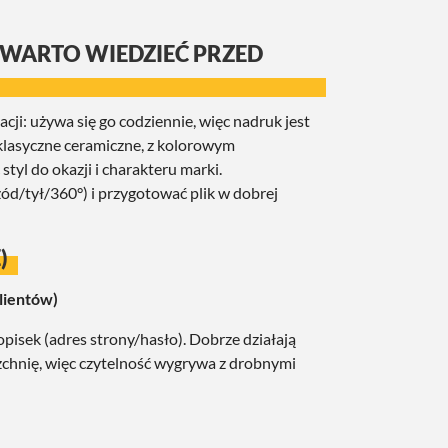
 WARTO WIEDZIEĆ PRZED
ji: używa się go codziennie, więc nadruk jest
klasyczne ceramiczne, z kolorowym
yl do okazji i charakteru marki.
zód/tył/360°) i przygotować plik w dobrej
)
klientów)
pisek (adres strony/hasło). Dobrze działają
zchnię, więc czytelność wygrywa z drobnymi