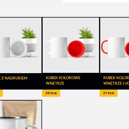
KUBEK KOLOROWE
KUBEK KOLO
 Z NADRUKIEM
WNĘTRZE
WNĘTRZE I U
20 PLN
27 PLN