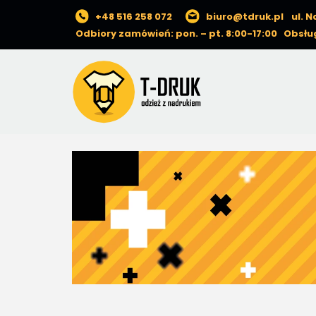
+48 516 258 072
biuro@tdruk.pl
ul. 
Odbiory zamówień: pon. – pt. 8:00-17:00 Obsług