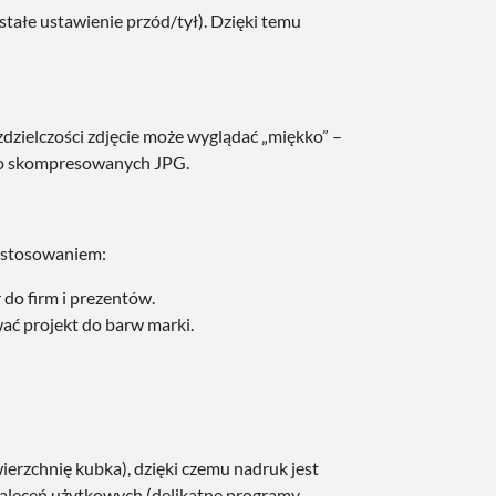
 stałe ustawienie przód/tył). Dzięki temu
rozdzielczości zdjęcie może wyglądać „miękko” –
cno skompresowanych JPG.
 zastosowaniem:
do firm i prezentów.
ać projekt do barw marki.
rzchnię kubka), dzięki czemu nadruk jest
aleceń użytkowych (delikatne programy,