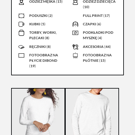
ODZIEŻ MĘSKA
(
15
)
ODZIEŻ DZIECIĘCA
(
10
)
PODUSZKI
(
2
)
FULL PRINT
(
17
)
KUBKI
(
5
)
CZAPKI
(
6
)
TORBY, WORKI,
PODKŁADKI POD
PLECAKI
(
8
)
MYSZKĘ
(
4
)
RĘCZNIKI
(
8
)
AKCESORIA
(
44
)
FOTOOBRAZ NA
FOTOOBRAZ NA
PŁYCIE DIBOND
PŁÓTNIE
(
15
)
(
19
)