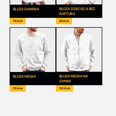
BLUZA DZIECIĘCA BEZ
BLUZA DAMSKA
KAPTURA
75 PLN
65 PLN
BLUZA MĘSKA NA
BLUZA MĘSKA
ZAMEK
75 PLN
110 PLN