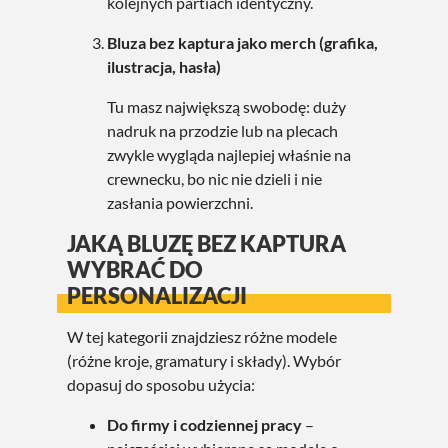
kolejnych partiach identyczny.
Bluza bez kaptura jako merch (grafika,
ilustracja, hasła)
Tu masz największą swobodę: duży
nadruk na przodzie lub na plecach
zwykle wygląda najlepiej właśnie na
crewnecku, bo nic nie dzieli i nie
zasłania powierzchni.
JAKĄ BLUZĘ BEZ KAPTURA
WYBRAĆ DO
PERSONALIZACJI
W tej kategorii znajdziesz różne modele
(różne kroje, gramatury i składy). Wybór
dopasuj do sposobu użycia:
Do firmy i codziennej pracy
–