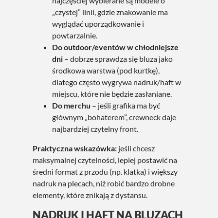
najczęściej wybierane są modele o
„czystej” linii, gdzie znakowanie ma
wyglądać uporządkowanie i
powtarzalnie.
Do outdoor/eventów w chłodniejsze
dni
– dobrze sprawdza się bluza jako
środkowa warstwa (pod kurtkę),
dlatego często wygrywa nadruk/haft w
miejscu, które nie będzie zasłaniane.
Do merchu
– jeśli grafika ma być
głównym „bohaterem”, crewneck daje
najbardziej czytelny front.
Praktyczna wskazówka:
jeśli chcesz
maksymalnej czytelności, lepiej postawić na
średni format z przodu (np. klatka) i większy
nadruk na plecach, niż robić bardzo drobne
elementy, które znikają z dystansu.
NADRUK I HAFT NA BLUZACH