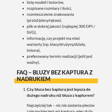
listę modeli i kolorów,
rozpisane rozmiary i ilości,
rozmieszczenie znakowania
(przód/plecy/rękaw),
plik w dobrej jakości (najlepiej 300 DPI /
SVG),
informację, czy projekt ma mieć
warianty (np. klasy/drużyny/działy,
imiona),
preferowany termin realizacji (jeśli jest
ważny).
FAQ – BLUZY BEZ KAPTURA Z
NADRUKIEM
Czy bluza bez kaptura jest lepsza do
dużego nadruku niż bluza z kapturem?
Najczęściej tak – nic nie zasłania pleców
i nie ma kieszeni ani kaptura, więc duży