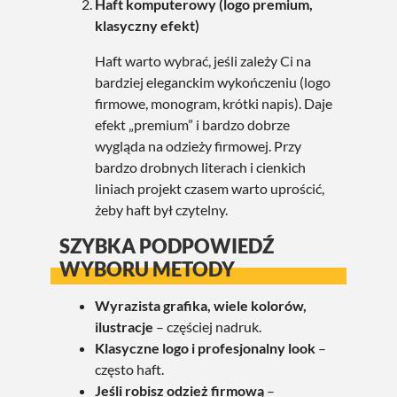
Haft komputerowy (logo premium,
klasyczny efekt)
Haft warto wybrać, jeśli zależy Ci na
bardziej eleganckim wykończeniu (logo
firmowe, monogram, krótki napis). Daje
efekt „premium” i bardzo dobrze
wygląda na odzieży firmowej. Przy
bardzo drobnych literach i cienkich
liniach projekt czasem warto uprościć,
żeby haft był czytelny.
SZYBKA PODPOWIEDŹ
WYBORU METODY
Wyrazista grafika, wiele kolorów,
ilustracje
– częściej nadruk.
Klasyczne logo i profesjonalny look
–
często haft.
Jeśli robisz odzież firmową
–