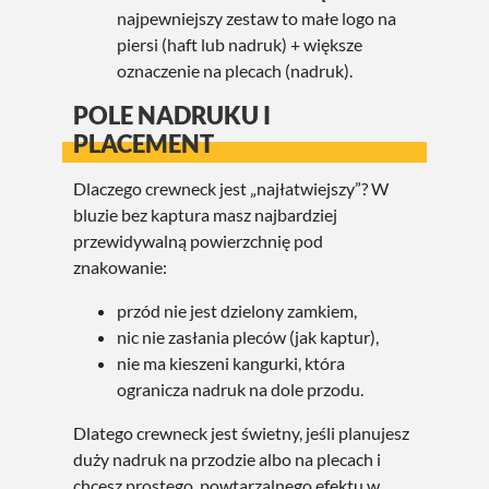
najpewniejszy zestaw to małe logo na
piersi (haft lub nadruk) + większe
oznaczenie na plecach (nadruk).
POLE NADRUKU I
PLACEMENT
Dlaczego crewneck jest „najłatwiejszy”? W
bluzie bez kaptura masz najbardziej
przewidywalną powierzchnię pod
znakowanie:
przód nie jest dzielony zamkiem,
nic nie zasłania pleców (jak kaptur),
nie ma kieszeni kangurki, która
ogranicza nadruk na dole przodu.
Dlatego crewneck jest świetny, jeśli planujesz
duży nadruk na przodzie albo na plecach i
chcesz prostego, powtarzalnego efektu w