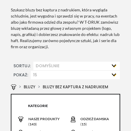
Szukasz bluzy bez kaptura z nadrukiem, która wygląda
schludnie, jest wygodna i sprawdzi się w pracy, na eventach
albo jako firmowa odzież dla zespołu? W T-DRUK zamówisz
bluzę wkładaną przez głowę z własnym projektem (logo,
napis, grafika) i dobierzesz znakowanie do efektu: nadruk lub
haft. Realizujemy zarówno pojedyncze sztuki, jak i serie dla
firm oraz organizacji.
SORTUJ:
POKAŻ:
BLUZY
BLUZY BEZ KAPTURA Z NADRUKIEM
KATEGORIE
NASZE PRODUKTY
ODZIEŻ DAMSKA
(
143
)
(
15
)