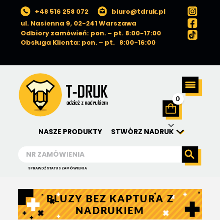
+48 516 258 072
biuro@tdruk.pl
ul. Nasienna 9, 02-241 Warszawa
Odbiory zamówień: pon. – pt. 8:00-17:00
Obsługa Klienta: pon. – pt. 8:00-16:00
0
NASZE PRODUKTY
STWÓRZ NADRUK
SPRAWDŹ STATUS ZAMÓWIENIA
BLUZY BEZ KAPTURA Z
NADRUKIEM