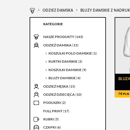
ODZIEŻ DAMSKA
BLUZY DAMSKIE Z NADRUK
KATEGORIE
NASZE PRODUKTY
(
143
)
ODZIEŻ DAMSKA
(
15
)
KOSZULKI POLO DAMSKIE
(
1
)
KURTKI DAMSKIE
(
2
)
KOSZULKI DAMSKIE
(
9
)
BLUZY DAMSKIE
(
4
)
BLUZ
ODZIEŻ MĘSKA
(
15
)
75 PLN
ODZIEŻ DZIECIĘCA
(
10
)
PODUSZKI
(
2
)
FULL PRINT
(
17
)
KUBKI
(
5
)
CZAPKI
(
6
)