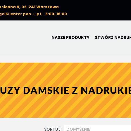
Nasienna 9, 02-241 Warszawa
a Klienta: pon. – pt. 8:00-16:00
NASZE PRODUKTY
STWÓRZ NADRU
LUZY DAMSKIE Z NADRUKI
SORTUJ: