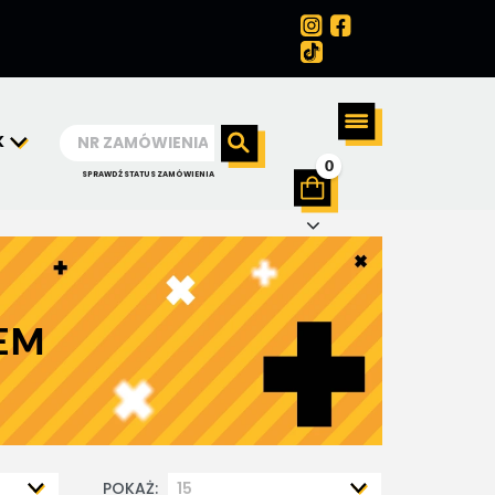
K
0
SPRAWDŹ STATUS ZAMÓWIENIA
EM
POKAŻ: