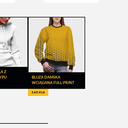
A Z
YPU
BLUZA DAMSKA
WCIĄGANA FULL-PRINT
240 PLN