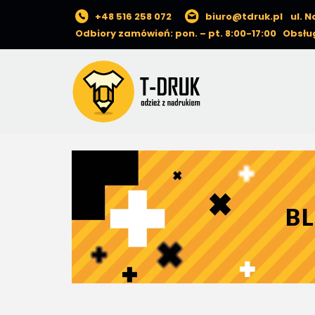
+48 516 258 072
biuro@tdruk.pl
ul. 
Odbiory zamówień: pon. – pt. 8:00-17:00 Obsług
B