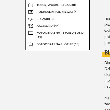
TORBY, WORKI, PLECAKI
(
8
)
PODKŁADKI POD MYSZKĘ
(
4
)
Blu
RĘCZNIKI
(
8
)
jak
AKCESORIA
(
44
)
wyb
FOTOOBRAZ NA PŁYCIE DIBOND
pot
(
19
)
pom
FOTOOBRAZ NA PŁÓTNIE
(
15
)
B
Blu
Dzi
ele
mo
nap
Nas
zac
bez