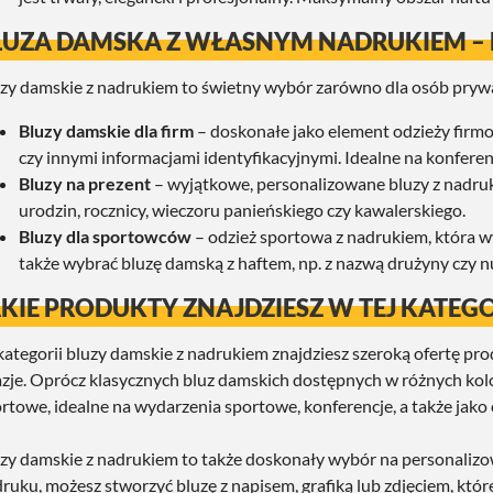
LUZA DAMSKA Z WŁASNYM NADRUKIEM –
zy damskie z nadrukiem to świetny wybór zarówno dla osób prywatn
Bluzy damskie dla firm
– doskonałe jako element odzieży firmow
czy innymi informacjami identyfikacyjnymi. Idealne na konferenc
Bluzy na prezent
– wyjątkowe, personalizowane bluzy z nadruk
urodzin, rocznicy, wieczoru panieńskiego czy kawalerskiego.
Bluzy dla sportowców
– odzież sportowa z nadrukiem, która w
także wybrać bluzę damską z haftem, np. z nazwą drużyny czy
AKIE PRODUKTY ZNAJDZIESZ W TEJ KATEGO
ategorii bluzy damskie z nadrukiem znajdziesz szeroką ofertę pro
zje. Oprócz klasycznych bluz damskich dostępnych w różnych kolo
rtowe, idealne na wydarzenia sportowe, konferencje, a także jako
zy damskie z nadrukiem to także doskonały wybór na personalizo
ruku, możesz stworzyć bluzę z napisem, grafiką lub zdjęciem, któr