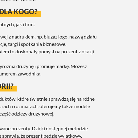
 DLA KOGO?
ych, jak i firm:
ej z nadrukiem, np. bluzaz logo, nazwą działu
je, targi i spotkania biznesowe.
iem to doskonały pomysł na prezent z okazji
yróżnia drużynę i promuje markę. Możesz
 numerem zawodnika.
RII?
duktów, które świetnie sprawdzą się na różne
rach i rozmiarach, oferujemy także modele
 część odzieży drużynowej.
wane prezenty. Dzięki dostępnej metodzie
e sprawią, że prezent będzie wyjątkowy.