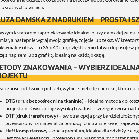
lokrotnych praniach.
LUZA DAMSKA Z NADRUKIEM – PROSTA I S
aszym kreatorem zaprojektowanie idealnej bluzy damskiej zajmuje 
miar, a następnie wgraj swoją grafikę, zdjęcie lub tekst. W kreato
ksymalny obszar to 35 x 40 cm), dzięki czemu łatwo dopasujesz pr
zę z napisem lub z grafiką, idealną na każdą okazję.
ETODY ZNAKOWANIA – WYBIERZ IDEALN
ROJEKTU
ależności od Twoich potrzeb, wybierz metodę nadruku, która najle
DTG
(druk bezpośredni na tkaninie)
– idealna metoda do koszu
projektami. Gwarantuje wysoką trwałość i szczegółowość nadr
DTF
(druk transferowy)
– świetna opcja przy bardziej złożony
przenoszony na materiał za pomocą folii transferowej, zapewnia
Haft komputerowy
– opcja premium, idealna dla odzieży z ele
jest trwały, elegancki i profesjonalny. Maksymalny obszar haftu