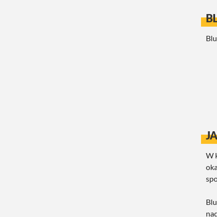
B
Blu
J
W k
oka
spo
Blu
nad