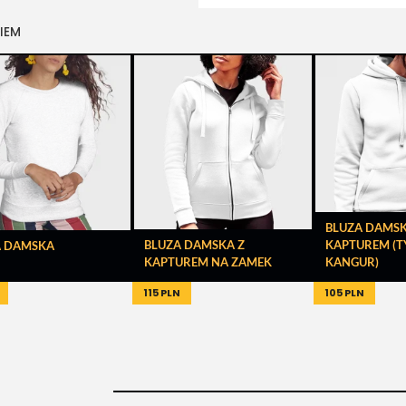
IEM
BLUZA DAMSK
BLUZA DAMSKA Z
KAPTUREM (T
A DAMSKA
KAPTUREM NA ZAMEK
KANGUR)
115 PLN
105 PLN