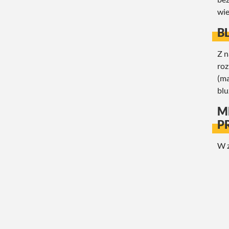
wie
B
Z n
roz
(ma
blu
M
P
W z