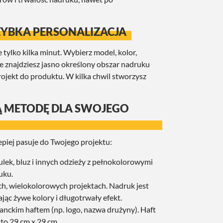
ZYBKA PERSONALIZACJA
tylko kilka minut. Wybierz model, kolor,
rze znajdziesz jasno określony obszar nadruku
ojekt do produktu. W kilka chwil stworzysz
Ą METODĘ DLA SWOJEGO
piej pasuje do Twojego projektu:
lek, bluz i innych odzieży z pełnokolorowymi
uku.
ch, wielokolorowych projektach. Nadruk jest
jąc żywe kolory i długotrwały efekt.
ganckim haftem (np. logo, nazwa drużyny). Haft
 to 29 cm x 29 cm.