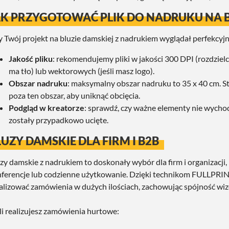
AK PRZYGOTOWAĆ PLIK DO NADRUKU NA B
 Twój projekt na bluzie damskiej z nadrukiem wyglądał perfekcyjni
Jakość pliku
: rekomendujemy pliki w jakości 300 DPI (rozdzielc
ma tło) lub wektorowych (jeśli masz logo).
Obszar nadruku
: maksymalny obszar nadruku to 35 x 40 cm. St
poza ten obszar, aby uniknąć obcięcia.
Podgląd w kreatorze
: sprawdź, czy ważne elementy nie wychod
zostały przypadkowo ucięte.
LUZY DAMSKIE DLA FIRM I B2B
zy damskie z nadrukiem to doskonały wybór dla firm i organizacji,
ferencje lub codzienne użytkowanie. Dzięki technikom FULLPRIN
alizować zamówienia w dużych ilościach, zachowując spójność wi
li realizujesz zamówienia hurtowe: