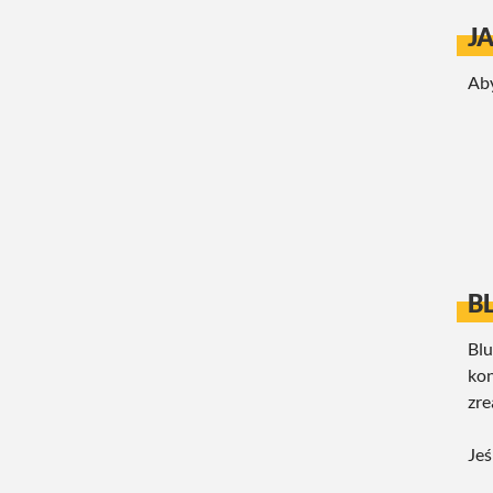
J
Aby
B
Blu
kon
zre
Jeś