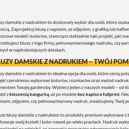
zy damskie z nadrukiem to doskonały wybór dla osób, które szukaj
ością. Zaprojektuj bluzę z napisem, ze zdjęciem, z grafiką lub haf
orowi modeli i kolorów, stworzysz dokładnie taki projekt, jaki mas
rzebujesz bluzy z logo firmy, pełnowymiarowego nadruku, czy pe
ysł w najdrobniejszych detalach.
LUZY DAMSKIE Z NADRUKIEM – TWÓJ POM
zy damskie z nadrukiem to idealna opcja dla osób, które cenią p
ęki szerokiemu wyborowi kolorów, rozmiarów oraz metod nadruku
mentem Twojej garderoby. Wybierz jeden z naszych modeli – od k
del z
kieszenią kangurką
, aż po modele
bez kaptura fullprint
. Nie
isem, zdjęciem, czy pełnowymiarowy nadruk, zrealizujemy Twój po
ze bluzy damskie z nadrukiem to produkty premium wykonane z t
howuje swój kształt i kolor nawet po wielu praniach. Nadruk w
pośredni na odzieży), co zapewnia precyzyjne odwzorowanie kolo