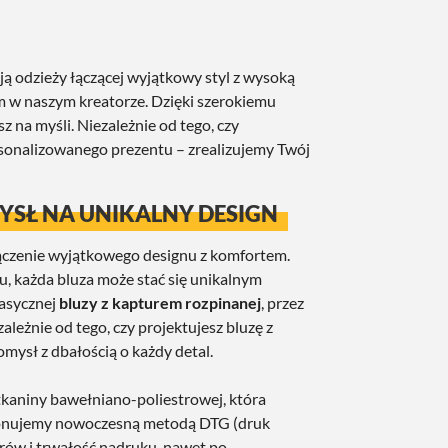
ą odzieży łączącej wyjątkowy styl z wysoką
tem w naszym kreatorze. Dzięki szerokiemu
z na myśli. Niezależnie od tego, czy
rsonalizowanego prezentu – zrealizujemy Twój
YSŁ NA UNIKALNY DESIGN
ołączenie wyjątkowego designu z komfortem.
, każda bluza może stać się unikalnym
lasycznej
bluzy z kapturem rozpinanej
, przez
zależnie od tego, czy projektujesz bluzę z
mysł z dbałością o każdy detal.
kaniny bawełniano-poliestrowej, która
ykonujemy nowoczesną metodą DTG (druk
rów i trwałość nadruku, nawet po