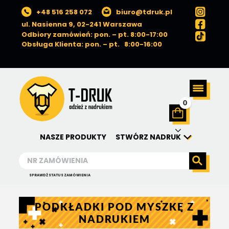
+48 516 258 072
biuro@tdruk.pl
ul. Nasienna 9, 02-241 Warszawa
Odbiory zamówień: pon. – pt. 8:00-17:00
Obsługa Klienta: pon. – pt. 8:00-16:00
0
NASZE PRODUKTY
STWÓRZ NADRUK
SPRAWDŹ STATUS ZAMÓWIENIA
PODKŁADKI POD MYSZKĘ Z
NADRUKIEM