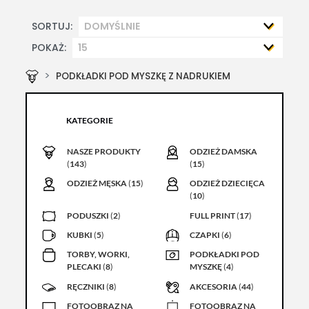
SORTUJ:
POKAŻ:
PODKŁADKI POD MYSZKĘ Z NADRUKIEM
KATEGORIE
NASZE PRODUKTY
ODZIEŻ DAMSKA
(
143
)
(
15
)
ODZIEŻ MĘSKA
(
15
)
ODZIEŻ DZIECIĘCA
(
10
)
PODUSZKI
(
2
)
FULL PRINT
(
17
)
KUBKI
(
5
)
CZAPKI
(
6
)
TORBY, WORKI,
PODKŁADKI POD
PLECAKI
(
8
)
MYSZKĘ
(
4
)
RĘCZNIKI
(
8
)
AKCESORIA
(
44
)
FOTOOBRAZ NA
FOTOOBRAZ NA