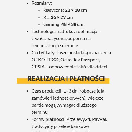
Rozmiary:
klasyczna:
22 × 18 cm
XL:
36 × 29 cm
Gaming:
48 × 38 cm
Technologia nadruku: sublimacja –
trwała, nasycona, odporna na
temperaturę i ścieranie
Certyfikaty: tusze posiadają oznaczenia
OEKO-TEX®, Oeko-Tex Passport,
CPSIA – odpowiednie także dla dzieci
REALIZACJA I PŁATNOŚCI
Czas produkcji: 1–3 dni robocze (dla
zamówień jednostkowych); większe
partie mogą wymagać dłuższego
terminu
Formy płatności: Przelewy24, PayPal,
tradycyjny przelew bankowy