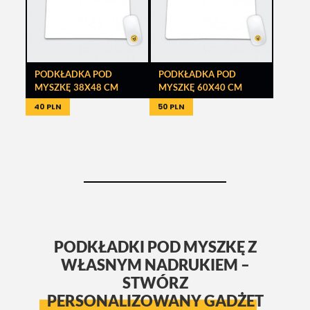
PODKŁADKA POD
PODKŁADKA POD
MYSZKĘ 38X48 CM
MYSZKĘ 60X40 CM
40 PLN
50 PLN
PODKŁADKI POD MYSZKĘ Z
WŁASNYM NADRUKIEM –
STWÓRZ
PERSONALIZOWANY GADŻET