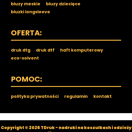
bluzy meskie
bluzy dziecięce
bluzki longsleeve
OFERTA:
druk dtg
druk dtf
haft komputerowy
eco-solvent
POMOC:
polityka prywatności
regulamin
kontakt
Copyright © 2026 TDruk - nadruki na koszulkach i odzieży