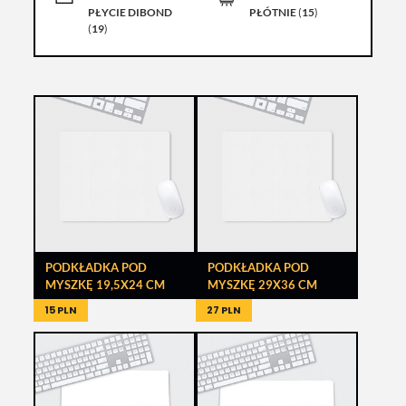
PŁYCIE DIBOND
PŁÓTNIE
(
15
)
(
19
)
PODKŁADKA POD
PODKŁADKA POD
MYSZKĘ 19,5X24 CM
MYSZKĘ 29X36 CM
15 PLN
27 PLN