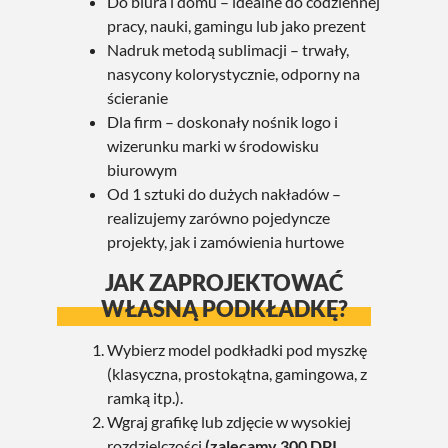
Do biura i domu – idealne do codziennej
pracy, nauki, gamingu lub jako prezent
Nadruk metodą sublimacji – trwały,
nasycony kolorystycznie, odporny na
ścieranie
Dla firm – doskonały nośnik logo i
wizerunku marki w środowisku
biurowym
Od 1 sztuki do dużych nakładów –
realizujemy zarówno pojedyncze
projekty, jak i zamówienia hurtowe
JAK ZAPROJEKTOWAĆ
WŁASNĄ PODKŁADKĘ?
Wybierz model podkładki pod myszkę
(klasyczna, prostokątna, gamingowa, z
ramką itp.).
Wgraj grafikę lub zdjęcie w wysokiej
rozdzielczości
(zalecamy 300 DPI,