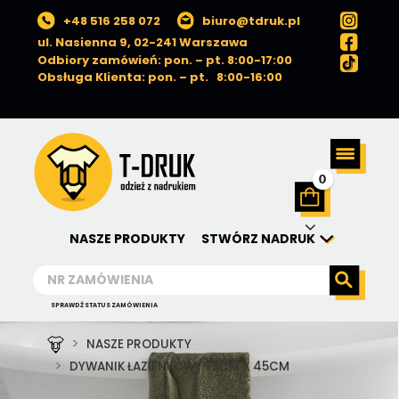
+48 516 258 072
biuro@tdruk.pl
ul. Nasienna 9, 02-241 Warszawa
Odbiory zamówień: pon. – pt. 8:00-17:00
Obsługa Klienta: pon. – pt. 8:00-16:00
0
NASZE PRODUKTY
STWÓRZ NADRUK
SPRAWDŹ STATUS ZAMÓWIENIA
NASZE PRODUKTY
DYWANIK ŁAZIENKOWY 75CM X 45CM