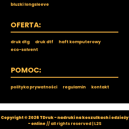
bluzki longsleeve
OFERTA:
druk dtg
druk dtf
haft komputerowy
eco-solvent
POMOC:
polityka prywatności
regulamin
kontakt
Copyright © 2026 TDruk - nadruki na koszulkach i odzieży
- online
// all rights reserved |
L2S