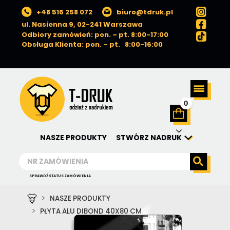
+48 516 258 072
biuro@tdruk.pl
ul. Nasienna 9, 02-241 Warszawa
Odbiory zamówień: pon. – pt. 8:00-17:00
Obsługa Klienta: pon. – pt. 8:00-16:00
0
NASZE PRODUKTY
STWÓRZ NADRUK
SPRAWDŹ STATUS ZAMÓWIENIA
NASZE PRODUKTY
PŁYTA ALU DIBOND 40X80 CM