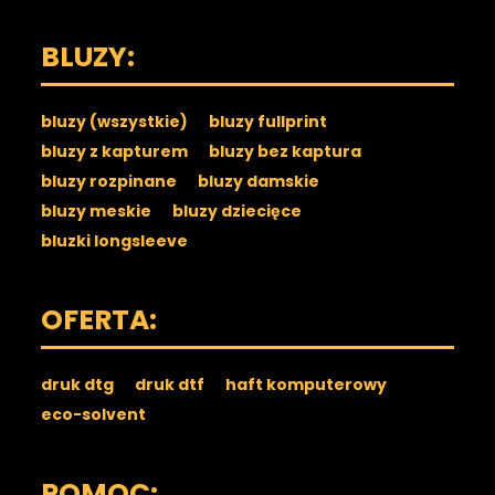
BLUZY:
bluzy (wszystkie)
bluzy fullprint
bluzy z kapturem
bluzy bez kaptura
bluzy rozpinane
bluzy damskie
bluzy meskie
bluzy dziecięce
bluzki longsleeve
OFERTA:
druk dtg
druk dtf
haft komputerowy
eco-solvent
POMOC: