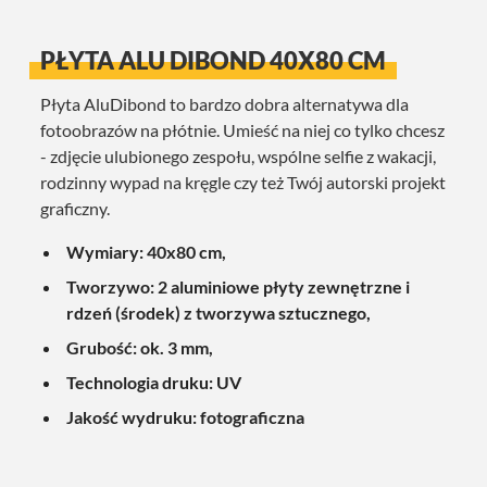
PŁYTA ALU DIBOND 40X80 CM
Płyta AluDibond to bardzo dobra alternatywa dla
fotoobrazów na płótnie. Umieść na niej co tylko chcesz
- zdjęcie ulubionego zespołu, wspólne selfie z wakacji,
rodzinny wypad na kręgle czy też Twój autorski projekt
graficzny.
Wymiary: 40x80 cm,
Tworzywo: 2 aluminiowe płyty zewnętrzne i
rdzeń (środek) z tworzywa sztucznego,
Grubość: ok. 3 mm,
Technologia druku: UV
Jakość wydruku: fotograficzna