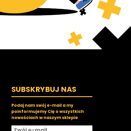
SUBSKRYBUJ NAS
Podaj nam swój e-mail a my
poinformujemy Cię o wszystkich
nowościach w naszym sklepie