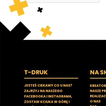
T-DRUK
NA S
JESTEŚ CIEKAWY CO U NAS?
KREATOR
ZAJRZYJ NA NASZEGO
NASZE P
REALIZAC
FACEBOOKA I INSTAGRAMA,
O NAS
ZOSTAW KCIUKA W GÓRĘ I