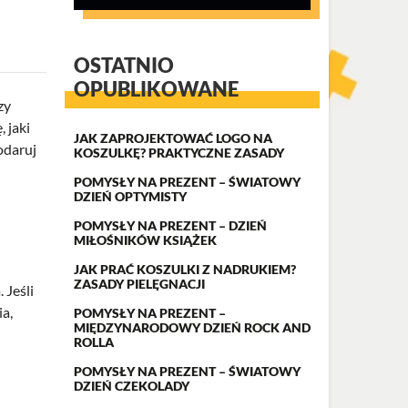
OSTATNIO
OPUBLIKOWANE
zy
 jaki
JAK ZAPROJEKTOWAĆ LOGO NA
odaruj
KOSZULKĘ? PRAKTYCZNE ZASADY
POMYSŁY NA PREZENT – ŚWIATOWY
DZIEŃ OPTYMISTY
POMYSŁY NA PREZENT – DZIEŃ
MIŁOŚNIKÓW KSIĄŻEK
JAK PRAĆ KOSZULKI Z NADRUKIEM?
ZASADY PIELĘGNACJI
 Jeśli
ia,
POMYSŁY NA PREZENT –
MIĘDZYNARODOWY DZIEŃ ROCK AND
ROLLA
POMYSŁY NA PREZENT – ŚWIATOWY
DZIEŃ CZEKOLADY