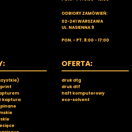
ODBIORY ZAMÓWIEŃ:
02-241 WARSZAWA
UL. NASIENNA 9
PON. - PT. 8:00 - 17:00
Y:
OFERTA:
szystkie)
druk dtg
lprint
druk dtf
kapturem
haft komputerowy
z kaptura
eco-solvent
zpinane
mskie
skie
iecięce