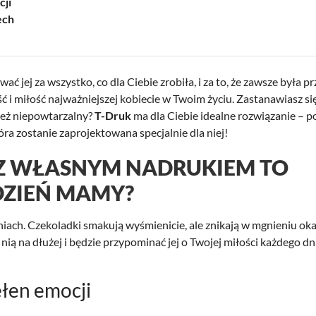
cji
ech
jej za wszystko, co dla Ciebie zrobiła, i za to, że zawsze była pr
 i miłość najważniejszej kobiecie w Twoim życiu. Zastanawiasz się,
nież niepowtarzalny?
T-Druk
ma dla Ciebie idealne rozwiązanie – p
tóra zostanie zaprojektowana specjalnie dla niej!
Z WŁASNYM NADRUKIEM TO
DZIEŃ MAMY?
dniach. Czekoladki smakują wyśmienicie, ale znikają w mgnieniu oka.
ią na dłużej i będzie przypominać jej o Twojej miłości każdego dn
łen emocji