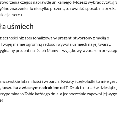
stworzenia czegoś naprawdę unikalnego. Możesz wybrać cytat, gr
gólne znaczenie. To nie tylko prezent, to również sposób na przeka
ie jej sercu.
ła uśmiech
zięczności niż spersonalizowany prezent, stworzony z myślą o
 Twojej mamie ogromną radość i wywoła uśmiech na jej twarzy.
ryginalny prezent na Dzień Mamy – wyjątkowy, a zarazem przystę
szystkie lata miłości i wsparcia. Kwiaty i czekoladki to miłe gesty
,
koszulka z własnym nadrukiem od T-Druk
to strzał w dziesiątkę
przypominał o Tobie każdego dnia, a jednocześnie zapewni jej wygo
e!