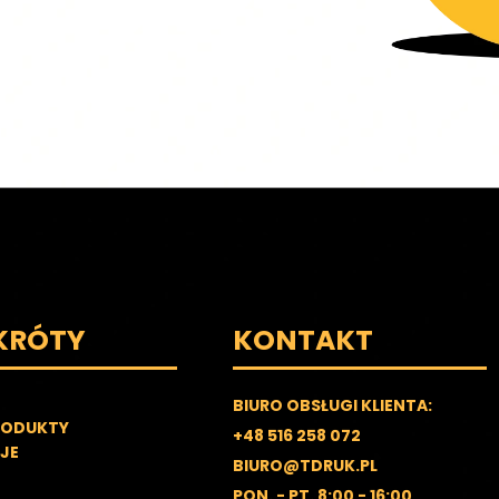
KRÓTY
KONTAKT
BIURO OBSŁUGI KLIENTA:
RODUKTY
+48 516 258 072
JE
BIURO@TDRUK.PL
PON. - PT. 8:00 - 16:00