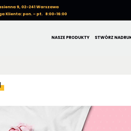
Nasienna 9, 02-241 Warszawa
a Klienta: pon. – pt. 8:00-16:00
NASZE PRODUKTY
STWÓRZ NADRU
I