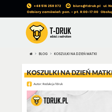
+48 516 258 072
biuro@tdruk.pl
ul. 
Odbiory zamówień: pon. – pt. 8:00-17:00 Obsług
BLOG
KOSZULKI NA DZIEŃ MATKI
KOSZULKI NA DZIEŃ MATK
Autor:
Redakcja Tdruk