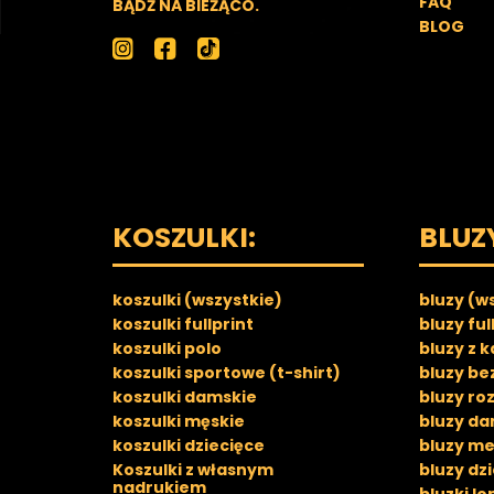
FAQ
BĄDŹ NA BIEŻĄCO.
BLOG
KOSZULKI:
BLUZ
koszulki (wszystkie)
bluzy (w
koszulki fullprint
bluzy ful
koszulki polo
bluzy z 
koszulki sportowe (t-shirt)
bluzy be
koszulki damskie
bluzy ro
koszulki męskie
bluzy da
koszulki dziecięce
bluzy me
Koszulki z własnym
bluzy dz
nadrukiem