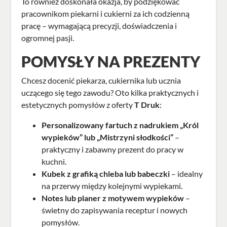
To również doskonała okazja, by podziękować
pracownikom piekarni i cukierni za ich codzienną
pracę – wymagającą precyzji, doświadczenia i
ogromnej pasji.
POMYSŁY NA PREZENTY
Chcesz docenić piekarza, cukiernika lub ucznia
uczącego się tego zawodu? Oto kilka praktycznych i
estetycznych pomysłów z oferty
T Druk
:
Personalizowany fartuch z nadrukiem
„Król
wypieków” lub „Mistrzyni słodkości”
–
praktyczny i zabawny prezent do pracy w
kuchni.
Kubek z grafiką
chleba lub babeczki
– idealny
na przerwy między kolejnymi wypiekami.
Notes lub planer z motywem wypieków
–
świetny do zapisywania receptur i nowych
pomysłów.