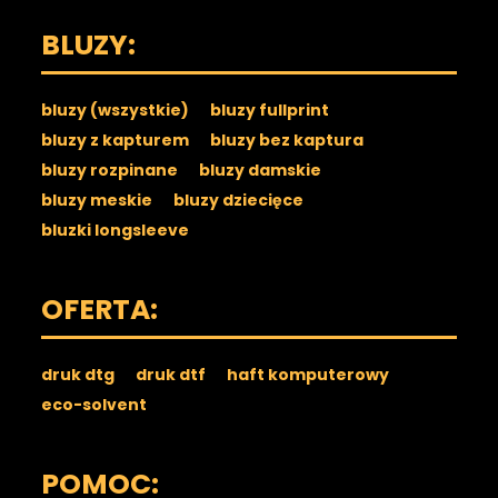
BLUZY:
bluzy (wszystkie)
bluzy fullprint
bluzy z kapturem
bluzy bez kaptura
bluzy rozpinane
bluzy damskie
bluzy meskie
bluzy dziecięce
bluzki longsleeve
OFERTA:
druk dtg
druk dtf
haft komputerowy
eco-solvent
POMOC: