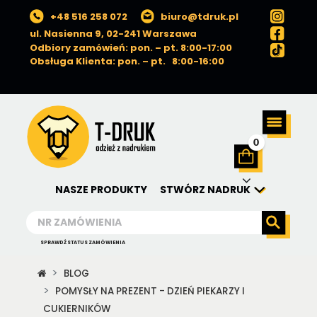
+48 516 258 072
biuro@tdruk.pl
ul. Nasienna 9, 02-241 Warszawa
Odbiory zamówień: pon. – pt. 8:00-17:00
Obsługa Klienta: pon. – pt. 8:00-16:00
0
NASZE PRODUKTY
STWÓRZ NADRUK
SPRAWDŹ STATUS ZAMÓWIENIA
BLOG
POMYSŁY NA PREZENT - DZIEŃ PIEKARZY I
CUKIERNIKÓW