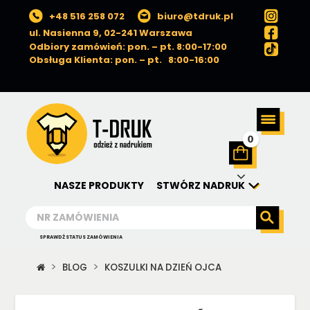
+48 516 258 072
biuro@tdruk.pl
ul. Nasienna 9, 02-241 Warszawa
Odbiory zamówień: pon. – pt. 8:00-17:00
Obsługa Klienta: pon. – pt. 8:00-16:00
0
NASZE PRODUKTY
STWÓRZ NADRUK
SPRAWDŹ STATUS ZAMÓWIENIA
BLOG
KOSZULKI NA DZIEŃ OJCA