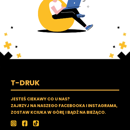
T-DRUK
JESTEŚ CIEKAWY CO U NAS?
ZAJRZYJ NA NASZEGO FACEBOOKA I INSTAGRAMA,
ZOSTAW KCIUKA W GÓRĘ I BĄDŹ NA BIEŻĄCO.