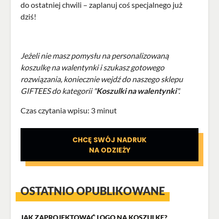
do ostatniej chwili – zaplanuj coś specjalnego już
dziś!
Jeżeli nie masz pomysłu na personalizowaną
koszulkę na walentynki i szukasz gotowego
rozwiązania, koniecznie wejdź do naszego sklepu
GIFTEES do kategorii "
Koszulki na walentynki
".
Czas czytania wpisu: 3 minut
CHCĘ SWÓJ NADRUK
NA ODZIEŻY
OSTATNIO OPUBLIKOWANE
JAK ZAPROJEKTOWAĆ LOGO NA KOSZULKĘ?