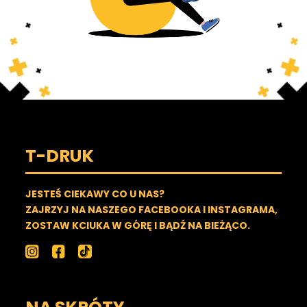
T-DRUK
JESTEŚ CIEKAWY CO U NAS?
ZAJRZYJ NA NASZEGO FACEBOOKA I INSTAGRAMA,
ZOSTAW KCIUKA W GÓRĘ I BĄDŹ NA BIEŻĄCO.