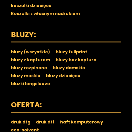
koszulki dziecięce
Koszulki z własnym nadrukiem
BLUZY:
bluzy (wszystkie)
bluzy fullprint
bluzy z kapturem
bluzy bez kaptura
bluzy rozpinane
bluzy damskie
bluzy meskie
bluzy dziecięce
bluzki longsleeve
OFERTA:
druk dtg
druk dtf
haft komputerowy
eco-solvent