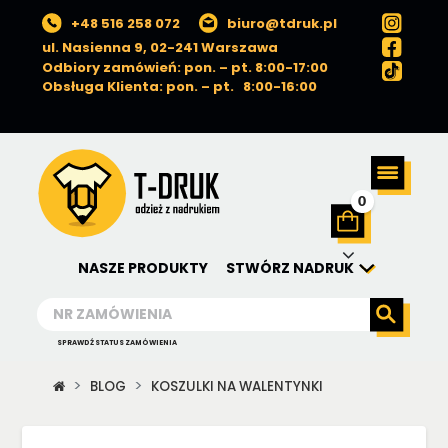
+48 516 258 072
biuro@tdruk.pl
ul. Nasienna 9, 02-241 Warszawa
Odbiory zamówień: pon. – pt. 8:00-17:00
Obsługa Klienta: pon. – pt. 8:00-16:00
0
NASZE PRODUKTY
STWÓRZ NADRUK
SPRAWDŹ STATUS ZAMÓWIENIA
BLOG
KOSZULKI NA WALENTYNKI