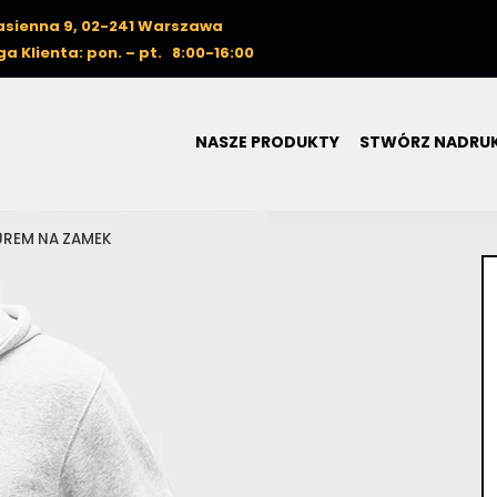
Nasienna 9, 02-241 Warszawa
a Klienta: pon. – pt. 8:00-16:00
NASZE PRODUKTY
STWÓRZ NADRU
UREM NA ZAMEK