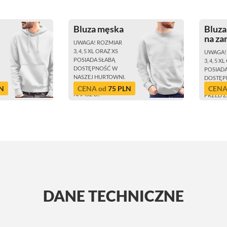
Bluza męska
Bluz
na z
UWAGA! ROZMIAR
3, 4, 5 XL ORAZ XS
UWAGA!
POSIADA SŁABĄ
3, 4, 5 X
DOSTĘPNOŚĆ W
POSIADA
NASZEJ HURTOWNI.
DOSTĘP
PRZED ZAKUPEM
NASZEJ
LN
CENA od
75 PLN
CENA
NAPISZ D..
PRZED 
NAPISZ D
DANE TECHNICZNE