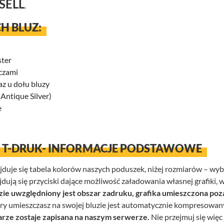
SELL
.
H BLUZ:
ster
czami
az u dołu bluzy
ntique Silver)
e
W T-DRUK- INFORMACJE PODSTAWOWE
ajduje się tabela kolorów naszych poduszek, niżej rozmiarów – wy
ją się przyciski dające możliwość załadowania własnej grafiki, wp
zie uwzględniony jest obszar zadruku, grafika umieszczona po
ry umieszczasz na swojej bluzie jest automatycznie kompresowany
arze zostaje zapisana na naszym serwerze.
Nie przejmuj się więc