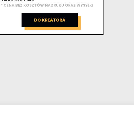
* CENA BEZ KOSZTÓW NADRUKU ORAZ WYSYŁKI
DO KREATORA