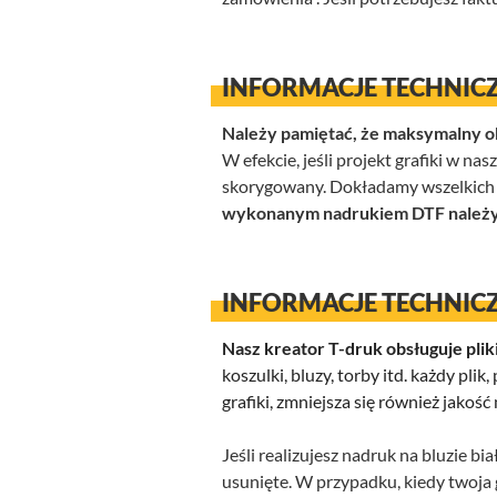
INFORMACJE TECHNICZ
Należy pamiętać, że maksymalny 
W efekcie, jeśli projekt grafiki w n
skorygowany. Dokładamy wszelkich s
wykonanym nadrukiem DTF należy p
INFORMACJE TECHNICZ
Nasz kreator T-druk obsługuje plik
koszulki, bluzy, torby itd. każdy pli
grafiki, zmniejsza się również jako
Jeśli realizujesz nadruk na bluzie bi
usunięte. W przypadku, kiedy twoja 