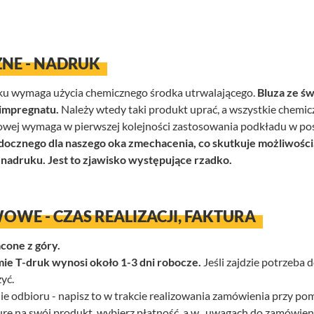
NE - NADRUK
uku wymaga użycia chemicznego środka utrwalającego.
Bluza ze ś
 impregnatu.
Należy wtedy taki produkt uprać, a wszystkie chemi
wej wymaga w pierwszej kolejności zastosowania podkładu w posta
ocznego dla naszego oka zmechacenia, co skutkuje możliwości
adruku. Jest to zjawisko występujące rzadko.
WE - CZAS REALIZACJI, FAKTURA
cone z góry.
mie T-druk wynosi około 1-3 dni robocze.
Jeśli zajdzie potrzeba
yć.
nie odbioru - napisz to w trakcie realizowania zamówienia przy p
turę na swój produkt, wybierz płatność, a w „uwagach do zamówien