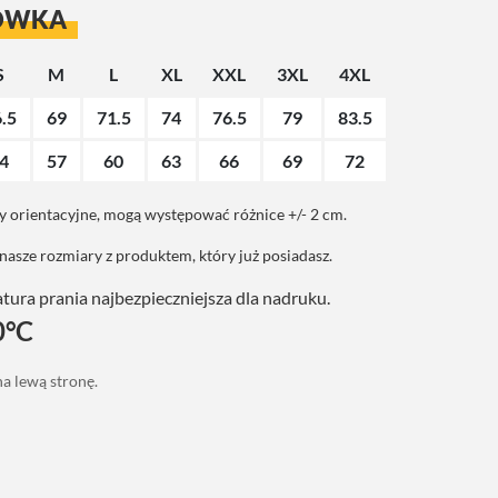
ÓWKA
S
M
L
XL
XXL
3XL
4XL
.5
69
71.5
74
76.5
79
83.5
4
57
60
63
66
69
72
 orientacyjne, mogą występować różnice +/- 2 cm.
asze rozmiary z produktem, który już posiadasz.
ura prania najbezpieczniejsza dla nadruku.
0°C
a lewą stronę.