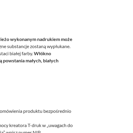
wieżo wykonanym nadrukiem może
czne substancje zostaną wypłukane.
ci białej farby.
Włókno
ą powstania małych, białych
 domówienia produktu bezpośrednio
omocy kreatora T-druk w „uwagach do
ia” wpisz numer NIP.