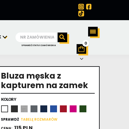
K
0
SPRAWDŹ STATUS ZAMÓWIENIA
Bluza męska z
kapturem na zamek
KOLORY
SPRAWDŹ
TABELĘ ROZMIARÓW
115 PLN
CENA: