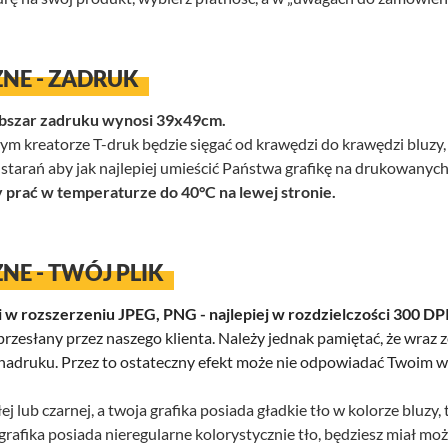
NE - ZADRUK
obszar zadruku wynosi 39x49cm.
aszym kreatorze T-druk będzie sięgać od krawędzi do krawędzi bluzy
tarań aby jak najlepiej umieścić Państwa grafikę na drukowanych
rać w temperaturze do 40°C na lewej stronie.
NE - TWÓJ PLIK
i w rozszerzeniu JPEG, PNG - najlepiej w rozdzielczości 300 DPI
k, przesłany przez naszego klienta. Należy jednak pamiętać, że wraz z
ść nadruku. Przez to ostateczny efekt może nie odpowiadać Twoim
ałej lub czarnej, a twoja grafika posiada gładkie tło w kolorze bluz
grafika posiada nieregularne kolorystycznie tło, będziesz miał mo