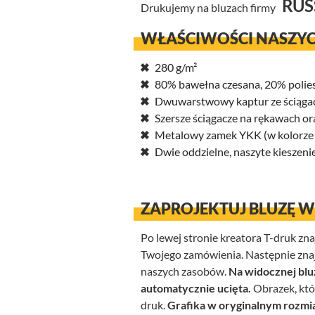
RUS
Drukujemy na bluzach firmy
WŁAŚCIWOŚCI NASZYC
280 g/m²
80% bawełna czesana, 20% polie
Dwuwarstwowy kaptur ze ściąga
Szersze ściągacze na rękawach or
Metalowy zamek YKK (w kolorze A
Dwie oddzielne, naszyte kieszeni
ZAPROJEKTUJ BLUZĘ 
Po lewej stronie kreatora T-druk zn
Twojego zamówienia. Następnie znajdu
naszych zasobów.
Na widocznej blu
automatycznie ucięta.
Obrazek, któ
druk.
Grafika w oryginalnym rozmi