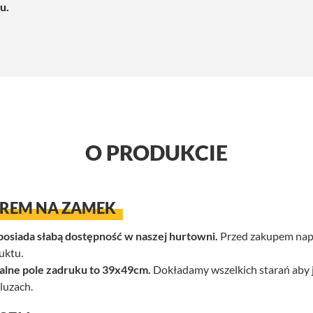
u.
O PRODUKCIE
UREM NA ZAMEK
posiada słabą dostępność w naszej hurtowni.
Przed zakupem napi
uktu.
alne pole zadruku to 39x49cm.
Dokładamy wszelkich starań aby j
luzach.