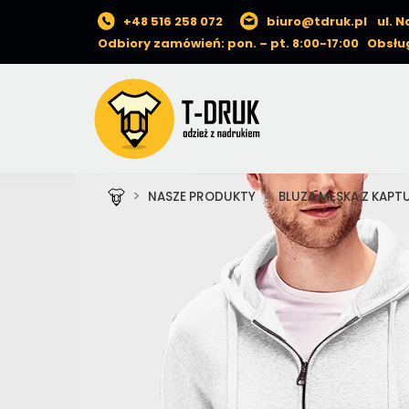
+48 516 258 072
biuro@tdruk.pl
ul. 
Odbiory zamówień: pon. – pt. 8:00-17:00 Obsług
NASZE PRODUKTY
BLUZA MĘSKA Z KAPT