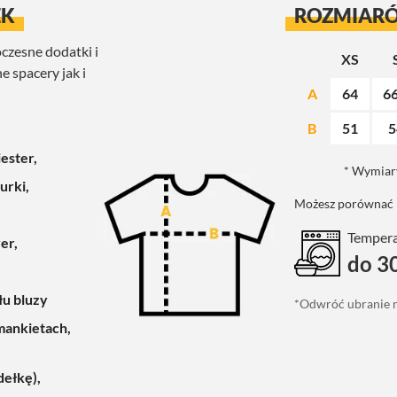
EK
ROZMIAR
czesne dodatki i
XS
 spacery jak i
A
64
66
B
51
5
ester,
* Wymiary
urki,
Możesz porównać n
Temperat
er,
do 3
łu bluzy
*Odwróć ubranie n
mankietach,
dełkę),