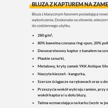
BLUZA Z KAPTUREM NA ZAM
Bluza z klasycznym fasonem posiadająca nowo
wykończenia. Doskonała na siłownie, wieczorne
do codziennego użytku.
280 g/m²,
80% bawełna czesana ring-spun, 20% poli
Dwuwarstwowy kaptur z kanałem na szn
Płaskie sznurki,
Metalowy, kryty zamek YKK Antique Silv
Naszyta kieszeń - kangurka,
Szersze ściągacze na rękawach oraz u do
Przeszycia wokół wykroju ramion, przy 
wokół kaptura i u dołu bluzy,
Taśma wzmacniająca na karku (wzór w jo