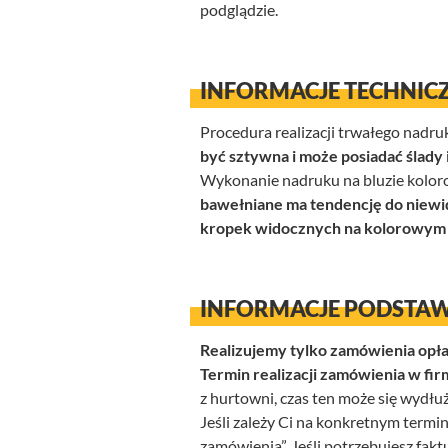
podglądzie.
INFORMACJE TECHNICZ
Procedura realizacji trwałego nadr
być sztywna i może posiadać ślady
Wykonanie nadruku na bluzie koloro
bawełniane ma tendencję do niewid
kropek widocznych na kolorowym n
INFORMACJE PODSTAWO
Realizujemy tylko zamówienia opła
Termin realizacji zamówienia w fir
z hurtowni, czas ten może się wydłuż
Jeśli zależy Ci na konkretnym termi
zamówienia”. Jeśli potrzebujesz fak