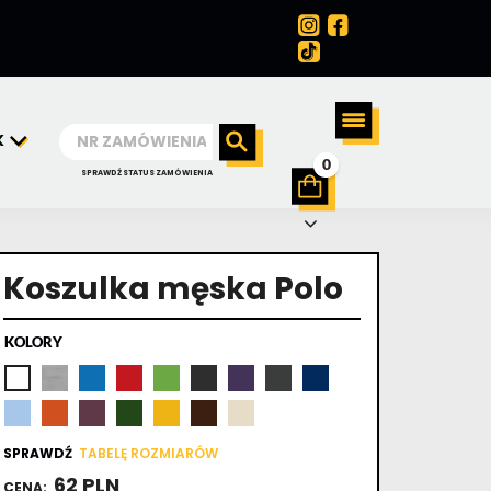
K
0
SPRAWDŹ STATUS ZAMÓWIENIA
Koszulka męska Polo
KOLORY
SPRAWDŹ
TABELĘ ROZMIARÓW
62 PLN
CENA: