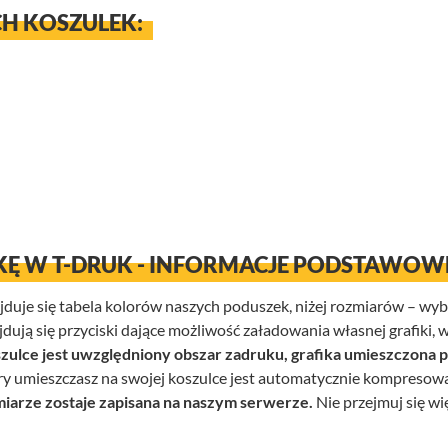
H KOSZULEK:
KĘ W T-DRUK - INFORMACJE PODSTAWOW
ajduje się tabela kolorów naszych poduszek, niżej rozmiarów – wy
ją się przyciski dające możliwość załadowania własnej grafiki, wp
zulce jest uwzględniony obszar zadruku, grafika umieszczona 
y umieszczasz na swojej koszulce jest automatycznie kompresowa
iarze zostaje zapisana na naszym serwerze.
Nie przejmuj się wię