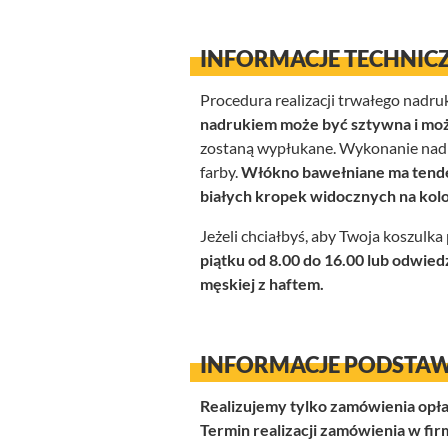
INFORMACJE TECHNICZ
Procedura realizacji trwałego nadr
nadrukiem może być sztywna i moż
zostaną wypłukane. Wykonanie nadru
farby.
Włókno bawełniane ma tenden
białych kropek widocznych na kol
Jeżeli chciałbyś, aby Twoja koszulk
piątku od 8.00 do 16.00 lub odwiedź
męskiej z haftem.
INFORMACJE PODSTAWO
Realizujemy tylko zamówienia opła
Termin realizacji zamówienia w fir