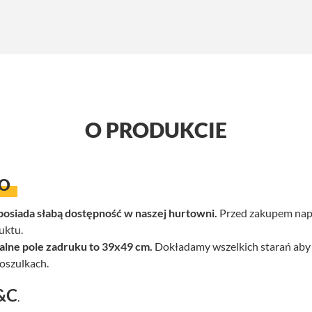
O PRODUKCIE
LO
 posiada słabą dostępność w naszej hurtowni.
Przed zakupem napi
uktu.
alne pole zadruku to 39x49 cm.
Dokładamy wszelkich starań aby 
oszulkach.
&C
.