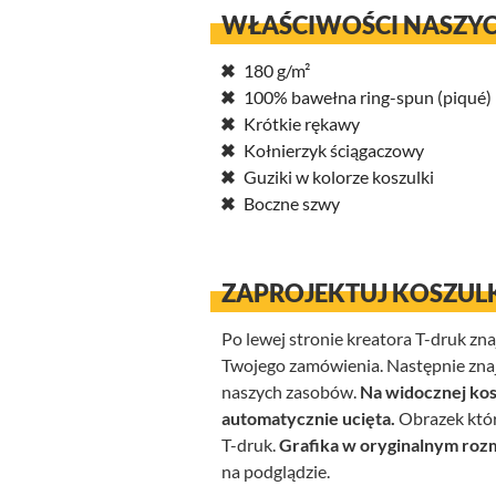
WŁAŚCIWOŚCI NASZYC
180 g/m²
100% bawełna ring-spun (piqué)
Krótkie rękawy
Kołnierzyk ściągaczowy
Guziki w kolorze koszulki
Boczne szwy
ZAPROJEKTUJ KOSZUL
Po lewej stronie kreatora T-druk zn
Twojego zamówienia. Następnie znajdu
naszych zasobów.
Na widocznej kos
automatycznie ucięta.
Obrazek któr
T-druk.
Grafika w oryginalnym rozm
na podglądzie.