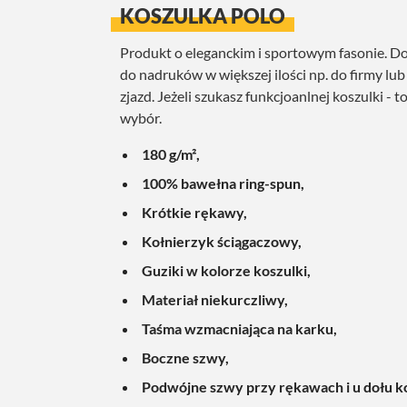
KOSZULKA POLO
Produkt o eleganckim i sportowym fasonie. 
do nadruków w większej ilości np. do firmy lub
zjazd. Jeżeli szukasz funkcjoanlnej koszulki - t
wybór.
180 g/m²,
100% bawełna ring-spun,
Krótkie rękawy,
Kołnierzyk ściągaczowy,
Guziki w kolorze koszulki,
Materiał niekurczliwy,
Taśma wzmacniająca na karku,
Boczne szwy,
Podwójne szwy przy rękawach i u dołu k