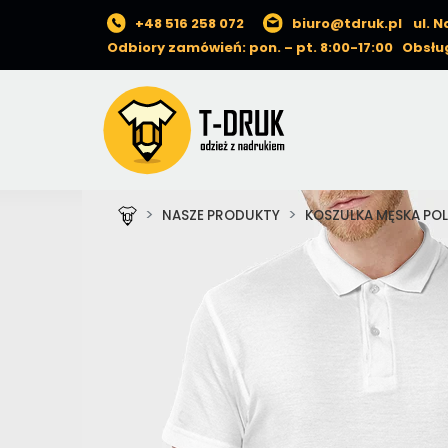
+48 516 258 072
biuro@tdruk.pl
ul. 
Odbiory zamówień: pon. – pt. 8:00-17:00 Obsług
NASZE PRODUKTY
KOSZULKA MĘSKA PO