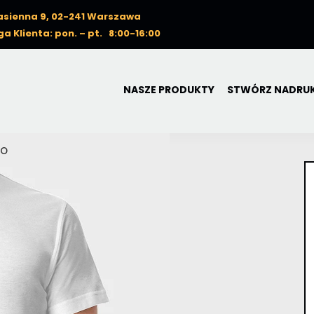
Nasienna 9, 02-241 Warszawa
a Klienta: pon. – pt. 8:00-16:00
NASZE PRODUKTY
STWÓRZ NADRU
LO