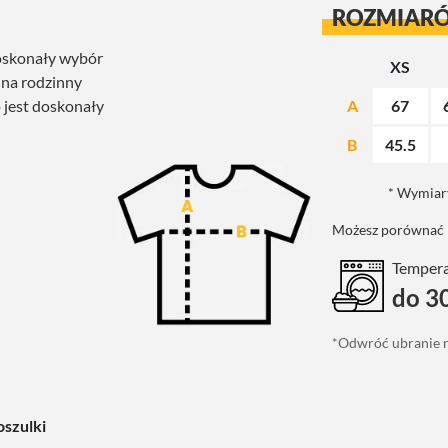
ROZMIAR
Doskonały wybór
XS
 na rodzinny
o jest doskonały
A
67
B
45.5
* Wymiary
Możesz porównać n
Temperat
do 3
*Odwróć ubranie n
oszulki