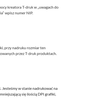
omocy kreatora T-druk w „uwagach do
ia” wpisz numer NIP.
ki, przy nadruku rozmiar ten
ukowanych przez T-druk produktach.
I.
Jesteśmy w stanie nadrukować na
niejszającą się ilością DPI grafiki,