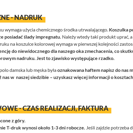
NE - NADRUK
uku wymaga użycia chemicznego środka utrwalającego.
Koszulka p
e posiadać ślady impregnatu.
Należy wtedy taki produkt uprać, a
ku na koszulce kolorowej wymaga w pierwszej kolejności zastos
cję do niewidocznego dla naszego oka zmechacenia, co skutk
orowym nadruku. Jest to zjawisko występujące rzadko.
a polo damska lub męska była
oznakowana haftem napisz do nas ma
 nas w naszej siedzibie – uzyskasz więcej informacji o kosztach, 
WE - CZAS REALIZACJI, FAKTURA
cone z góry.
mie T-druk wynosi około 1-3 dni robocze.
Jeśli zajdzie potrzeb