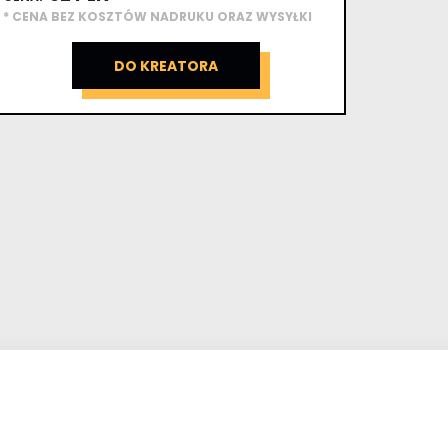
* CENA BEZ KOSZTÓW NADRUKU ORAZ WYSYŁKI
DO KREATORA