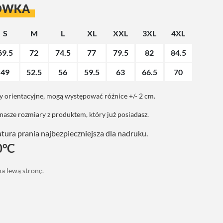
ÓWKA
S
M
L
XL
XXL
3XL
4XL
69.5
72
74.5
77
79.5
82
84.5
49
52.5
56
59.5
63
66.5
70
 orientacyjne, mogą występować różnice +/- 2 cm.
asze rozmiary z produktem, który już posiadasz.
ura prania najbezpieczniejsza dla nadruku.
0°C
a lewą stronę.