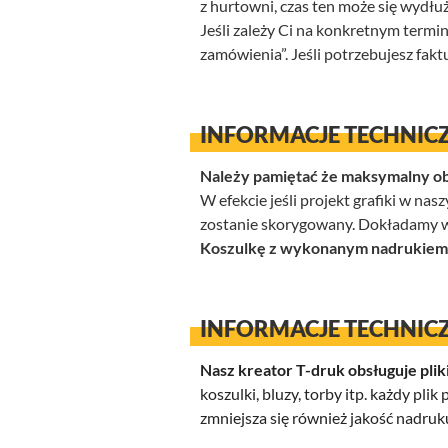
z hurtowni, czas ten może się wydłuż
Jeśli zależy Ci na konkretnym termi
zamówienia”. Jeśli potrzebujesz fak
INFORMACJE TECHNICZ
Należy pamiętać że maksymalny ob
W efekcie jeśli projekt grafiki w na
zostanie skorygowany. Dokładamy ws
Koszulkę z wykonanym nadrukiem D
INFORMACJE TECHNICZ
Nasz kreator T-druk obsługuje plik
koszulki, bluzy, torby itp. każdy plik
zmniejsza się również jakość nadru