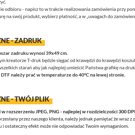
yć.
nie odbioru - napisz to w trakcie realizowania zamówienia przy p
turę na swój produkt, wybierz płatność, a w „uwagach do zamówien
NE - ZADRUK
szar zadruku wynosi 39x49 cm.
szym kreatorze T-druk będzie sięgać od krawędzi do krawędzi koszul
zelkich starań aby jak najlepiej umieścić Państwa grafikę na dr
TF należy prać w temperaturze do 40°C na lewej stronie.
NE - TWÓJ PLIK
i w rozszerzeniu JPEG, PNG - najlepiej w rozdzielczości 300 DP
 przesłany przez naszego klienta, należy jednak pamiętać że wraz z zm
ku i ostateczny efekt może nie odpowiadać Twoim wymaganiom.