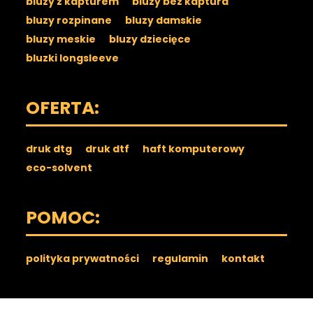
bluzy z kapturem
bluzy bez kaptura
bluzy rozpinane
bluzy damskie
bluzy meskie
bluzy dziecięce
bluzki longsleeve
OFERTA:
druk dtg
druk dtf
haft komputerowy
eco-solvent
POMOC:
polityka prywatności
regulamin
kontakt