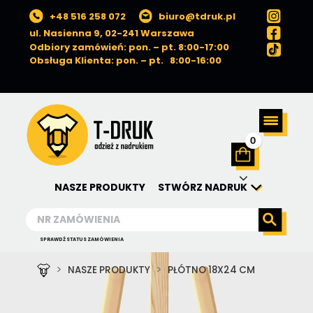
+48 516 258 072
biuro@tdruk.pl
ul. Nasienna 9, 02-241 Warszawa
Odbiory zamówień: pon. – pt. 8:00-17:00
Obsługa Klienta: pon. – pt. 8:00-16:00
0
NASZE PRODUKTY
STWÓRZ NADRUK
SPRAWDŹ STATUS ZAMÓWIENIA
NASZE PRODUKTY
PŁÓTNO 18X24 CM