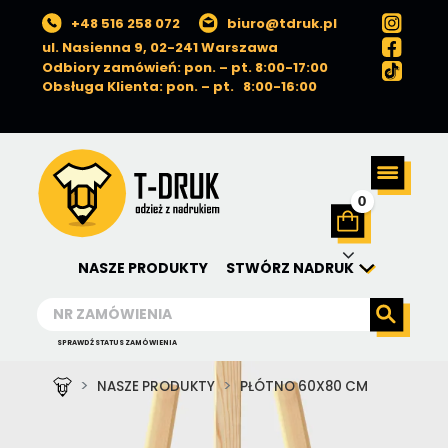
+48 516 258 072
biuro@tdruk.pl
ul. Nasienna 9, 02-241 Warszawa
Odbiory zamówień: pon. – pt. 8:00-17:00
Obsługa Klienta: pon. – pt. 8:00-16:00
0
NASZE PRODUKTY
STWÓRZ NADRUK
SPRAWDŹ STATUS ZAMÓWIENIA
NASZE PRODUKTY
PŁÓTNO 60X80 CM