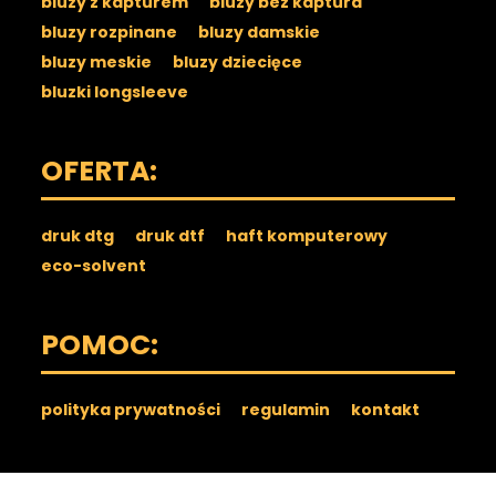
bluzy z kapturem
bluzy bez kaptura
bluzy rozpinane
bluzy damskie
bluzy meskie
bluzy dziecięce
bluzki longsleeve
OFERTA:
druk dtg
druk dtf
haft komputerowy
eco-solvent
POMOC:
polityka prywatności
regulamin
kontakt